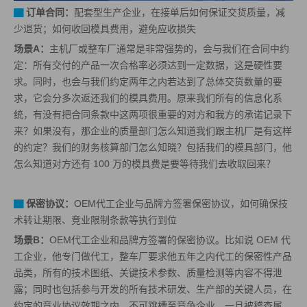
▇
订单合同
：
配套型生产企业，在接单后如何保证交货质量，减
少退货；如何收回模具费用，避免应收损失
场景A：
主机厂或整车厂通常是非常强势的，会与我们在合同中约
定：所有交付的产品一次合格率必须达到一定数据，这是硬性要
求。同时，也会与我们约定两年之内若达到了总体交货数量的要
求，它会分多次返还我们的模具费用。原来我们所有的信息化系
统，有没有把合同条款中这两项很重要的对方和我方的承诺记录下
来？如果没有，那企业的质量部门怎么知道我们跟主机厂是有这样
的约定？我们的财务核算部门怎么知晓？包括我们的模具部门，他
怎么知道对方还有 100 万的模具费是要等待我们去收取回来？
▇
保密协议：
OEM代工企业与品牌方签署保密协议，如何确保技
术转让期限、竞业限制条款等执行到位
场景B：
OEM代工企业和品牌方签署的保密协议。比如说 OEM 代
工企业，他专门做代工，整车厂要求他五年之内代工的保密性产品
品类，所有的技术图纸、关键技术参数、质量检测等内容不得泄
露；同时也包括参与开发的所有技术研发、生产部的关键人员，在
约定的竞业协议效期之内，不可跳槽至竞争企业，一旦被稽查属