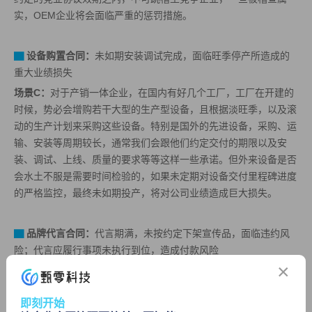
实，OEM企业将会面临严重的惩罚措施。
▇
设备购置合同：
未如期安装调试完成，面临旺季停产所造成的
重大业绩损失
场景C：
对于产销一体企业，在国内有好几个工厂，工厂在开建的
时候，势必会增购若干大型的生产型设备，且根据淡旺季，以及滚
动的生产计划来采购这些设备。特别是国外的先进设备，采购、运
输、安装等周期较长，通常我们会跟他们约定交付的期限以及安
装、调试、上线、质量的要求等等这样一些承诺。但外来设备是否
会水土不服是需要时间检验的，如果未定期对设备交付里程碑进度
的严格监控，最终未如期投产，将对公司业绩造成巨大损失。
▇
品牌代言合同：
代言期满，未按约定下架宣传品，面临违约风
险；代言应履行事项未执行到位，造成付款风险
×
场景D：
一家自有品牌的企业，品宣部是很重要的一级部门，他们
根据品牌经营策略，会邀请一线、二线明星做代言。假设代言期为
即刻开始
两年，通常在合同中会有约定，在两年代言期满前的30日内，我方