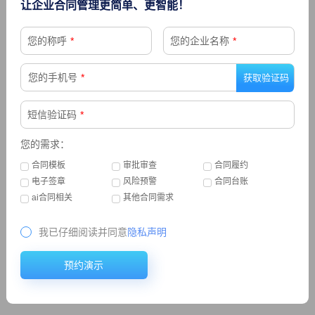
让企业合同管理更简单、更智能！
必须通知所有的直销部门、经销部门，把所有明星代言的肖像、宣
传、视频全部下架。结果两年过去了，这个重要的合同条款承诺全
您的称呼
*
您的企业名称
*
公司已经没人知道了，市场部也换了一茬，最后导致诉讼，但合同
里面白纸黑字已经写了，责任在我方，造成公司违约赔偿。
您的手机号
*
短信验证码
*
上一篇： 合同到期提醒功能有哪些作用？
您的需求：
下一篇：合同管理的解决方案
合同模板
审批审查
合同履约
电子签章
风险预警
合同台账
ai合同相关
其他合同需求
精选
我已仔细阅读并同意
隐私声明
预约演示