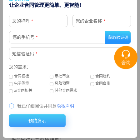
更贴合业务流程的操作体验
让企业合同管理更简单、更智能！
合同正文二维码优化：
合同正文支持添加二维码，二维
您的称呼
*
您的企业名称
*
码扫码结果可灵活配置，实现多途径的文本风险防范！
合同拟制优化：
标准合同、非标合同设置不同拟制方
您的手机号
*
式。拟制更高效。
短信验证码
*
归档管理优化：
合同归档细化为“合同回收”、“合同归档”
两个环节，支持“管理员直接归档”、“经办人上传、管理
您的需求：
员确认”的归档模式，更贴合实际业务！
合同模板
审批审查
合同履约
电子签章
风险预警
合同台账
ai合同相关
其他合同需求
批量提交审批
我已仔细阅读并同意
隐私声明
提供合同批量提交审批功能，极大提升合同拟制、审批
预约演示
效率。例如年度经销协议在批量产生时，合同量非常
大，提供批量提交功能后，再也不用到合同详情页一份
份合同进行提交操作啦！