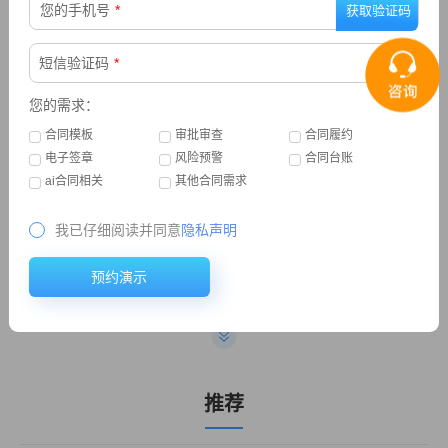
您的手机号
*
下一篇：合同管理软件能解决哪些问题，有什么功能？
短信验证码
*
您的需求：
精选
合同模板
审批审查
合同履约
电子签章
风险预警
合同台账
ai合同相关
其他合同需求
门店租赁行业怎样管理合同
1
我已仔细阅读并同意
隐私声明
医疗器械行业 | 合同管理解决方案重磅来袭!
2
预约演示
法务如何防范合同管理中的风险
3
合同收付款管理软件
4
推荐