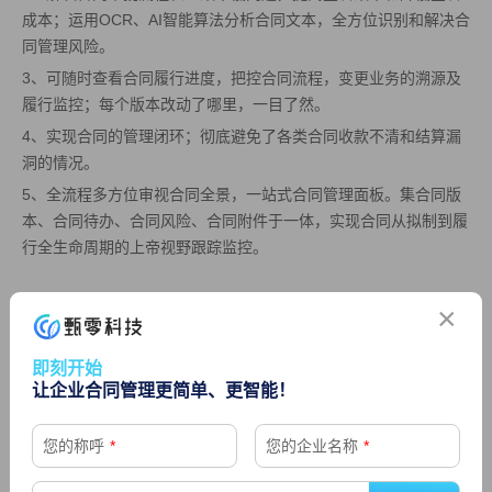
成本；运用OCR、AI智能算法分析合同文本，全方位识别和解决合
同管理风险。
3、可随时查看合同履行进度，把控合同流程，变更业务的溯源及
履行监控；每个版本改动了哪里，一目了然。
4、实现合同的管理闭环；彻底避免了各类合同收款不清和结算漏
洞的情况。
5、全流程多方位审视合同全景，一站式合同管理面板。集合同版
本、合同待办、合同风险、合同附件于一体，实现合同从拟制到履
行全生命周期的上帝视野跟踪监控。
×
甄零致力于赋予企业智能化、数字化的合同管理能力，已服务近百
家大型企业，产品可覆盖合同管理的多种场景，从而为企业带来更
加智能、便捷与安全的合同管理体验。
即刻开始
让企业合同管理更简单、更智能！
您的称呼
*
您的企业名称
*
上一篇： 合同在线管理有何优势，流程是什么？