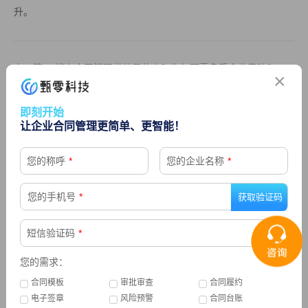
升。
上一篇： 线上合同管理优势是什么？为何甄零备受企业青睐？
×
下一篇：合同风险管理软件：企业需要什么样的合同风险管理设置
即刻开始
让企业合同管理更简单、更智能！
您的称呼
*
您的企业名称
*
精选
您的手机号
*
门店租赁行业怎样管理合同
1
短信验证码
*
医疗器械行业 | 合同管理解决方案重磅来袭!
2
您的需求：
合同模板
审批审查
合同履约
电子签章
风险预警
合同台账
法务如何防范合同管理中的风险
3