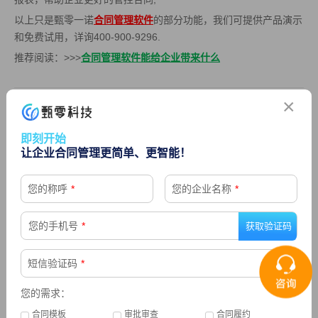
以上只是甄零一诺
合同管理软件
的部分功能，我们可提供产品演示
和免费试用，详询400-900-9296.
推荐阅读：>>>
合同管理软件能给企业带来什么
×
上一篇： 你真的会用合同管理软件吗?
下一篇：合同如何管控?
即刻开始
让企业合同管理更简单、更智能！
您的称呼
*
您的企业名称
*
精选
您的手机号
*
短信验证码
*
门店租赁行业怎样管理合同
1
您的需求：
医疗器械行业 | 合同管理解决方案重磅来袭!
合同模板
审批审查
合同履约
2