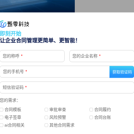
深入了解其业务模式和业务场景，将产品与300+合同条款
即刻开始
成体系，满足人民币和美元，直销、分销模式等十余类业务
让企业合同管理更简单、更智能！
您的称呼
*
您的企业名称
*
产品即可自动生成合同相关条款，得到一份完整准确的合同
降低为目前的15-30min。
您的手机号
*
短信验证码
*
您的需求：
合同模板
审批审查
合同履约
电子签章
风险预警
合同台账
ai合同相关
其他合同需求