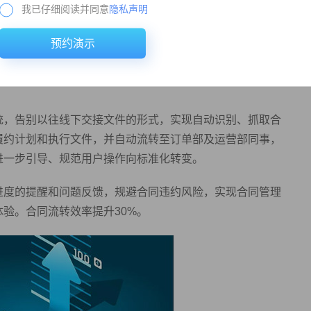
我已仔细阅读并同意
隐私声明
成合同签署后，需人工提炼合同关键信息，交接给订单部和
预约演示
程中，人工录入合同关键信息涉及到大量产品参数，极易产
以及履行过程中遇到的问题，均无从知晓，容易产生违约风
统，告别以往线下交接文件的形式，实现自动识别、抓取合
履约计划和执行文件，并自动流转至订单部及运营部同事，
进一步引导、规范用户操作向标准化转变。
进度的提醒和问题反馈，规避合同违约风险，实现合同管理
验。合同流转效率提升30%。