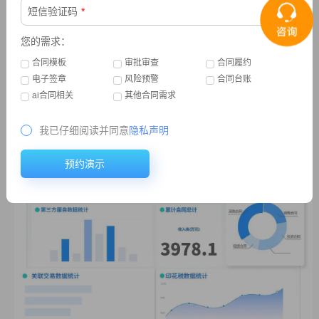
短信验证码
*
您的需求：
合同模板
审批审查
合同履约
报表统计更全面
电子签章
风险预警
合同台账
ai合同相关
其他合同需求
▲根据系统记录可按时间、部门、合同类型等梳理合同审核明细、
时长、退回率等数据，满足法务对于合同审核管理的需求。
我已仔细阅读并同意
隐私声明
▲根据系统记录生成印花税统计、关联交易数据统计、第三方服务
等数据统计，降低人工统计导致数据遗漏的可能，为决策提供数据
预约演示
支撑。