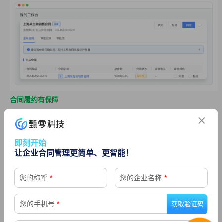
合同履约有保障
▲系统登记合同履行台账，通过系统跟进合同履行，避免违约导致
×
公司产生不必要损失。
▲合同流转至归档节时系统均会提醒操作，为后期开展合同检查时
即刻开始
做好系统资料录入工作。
让企业合同管理更简单、更智能！
▲明确合同期限的合同到期后自动提醒相关人员是否续签，确保合
您的称呼
*
您的企业名称
*
作事项有合同依据。
您的手机号
*