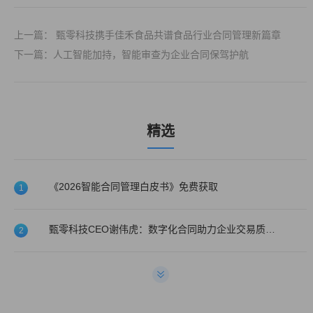
上一篇： 甄零科技携手佳禾食品共谱食品行业合同管理新篇章
下一篇：人工智能加持，智能审查为企业合同保驾护航
精选
《2026智能合同管理白皮书》免费获取
1
甄零科技CEO谢伟虎：数字化合同助力企业交易质量提升！
2
甄零科技喜获2022年度医药大健康最佳CLM系统服务商!
3