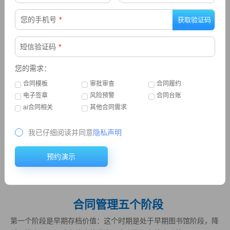
条款反馈等，以应用场景为牵引，从合同角度进行企业经营数据的
归集和分析，驱动企业发现改善空间，快速准确决策。并基于模版
您的手机号
*
和条款的引用率，排序高频使用条款，优化交易结构。
短信验证码
*
您的需求：
合同模板
审批审查
合同履约
电子签章
风险预警
合同台账
ai合同相关
其他合同需求
我已仔细阅读并同意
隐私声明
在这方面系统也提供了新的交互方式，比如说某个公司出现了经营
的重大风险问题，我们可以立即查询与该企业有关的所有的合同，
预约演示
参股公司控股公司以及履约情况，将相关合同列出来，无须再一个
个去查询。
合同管理五个阶段
第一个阶段是早期存档价值：这个时期是处于早期图书馆阶段，降