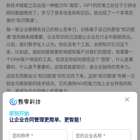
新技术赋能之后出现一种能力叫“涌现”。GPT的厉害之处在于它把全
网的数据爬完了，学习了很多信息和知识后，就出现了一个非常厉
害的“知识图谱”。
每一家企业都拥有自己的核心竞争力，训练属于自己的那张“知识图
谱”变的越来越重要，企业知识的沉淀能让企业在行业中脱颖而出。
以前，我们数字化人认为，你应该有个工具，去把知识它沉淀下
来，比如说，我如何能够更好地感知客户对我们的感受，就需要一
个CRM客户体验的工具。但其实你如何感受这个“感受”，什么是重
要的，什么是不重要的，这些就是是知识，是企业独特的竞争力。
这些东西都会以“知识图谱”的形式存下来，这些“知识图谱”有朝一日
就会与那些新的技术结合，它的通用AGI的能力加上企业特有的知
识，将成为企业的核心的竞争力。
×
这是我们的合同工具在风险管理中的表现，可以基于规则和判断作
出一个风险提示，未来它可能还会有具有跨学科的推理的能力。
即刻开始
04
让企业合同管理更简单、更智能！
交易评价
数字化、智能化合同管理系统中，我们会对履约目标、经营改善、
您的称呼
*
您的企业名称
*