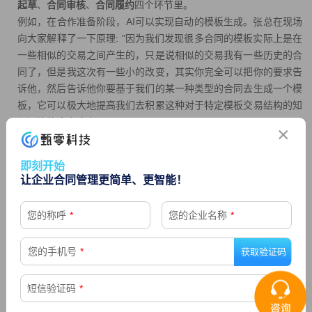
起草
、
合同审核
、
合同履约
四个环节里。
例如，在合作准备阶段，AI可以实现自动的模板生成。张总在现场
向大家解释了一下原理: "因为我们发现很多合同的模板实际上是在
一些相似的交易之间产生的，只是说相似的交易我有一些历史的合
同了，但是我这次有一些小的改变，其实你完全可以把你的要求告
诉他，然后告诉他你要基于我们的某一种类型的合同去生成一个模
板，它可以极大地提高我们去积累这种对于特定模板交易结构的知
识沉淀的这个速度。"
×
又比如，
合同要素智能抽取
，能够针对外来合同文本，通过智能化
手段提取结构化信息，自动填充到合同表单。
即刻开始
根据自然语言处理语义分析和基于用户需求训练的模型，将文档中
让企业合同管理更简单、更智能！
的关键要素提取成结构化信息
支持模型自动提取的信息字段后展示AI/人工编辑标识
您的称呼
*
您的企业名称
*
您的手机号
*
短信验证码
*