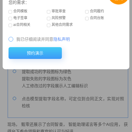
您的需求：
合同模板
审批审查
合同履约
电子签章
风险预警
合同台账
ai合同相关
其他合同需求
我已仔细阅读并同意
隐私声明
辅助合同经办人预填合同表单信息，快速完成合同拟
稿、定稿，减少合同风险点，降低审批流退回概率，提
预约演示
升合同签约时效
提取成功的字段图标为绿色
提取失败的字段图标为灰色
人工修改过的字段展示人工编辑标识
点击模型提取字段名称，可定位到合同正文，实现对照
检核
现场， 甄零还展示了合同智查， 智能助理诺言等多个AI应用， 获
得台下参会领导和嘉宾的认可与好评。