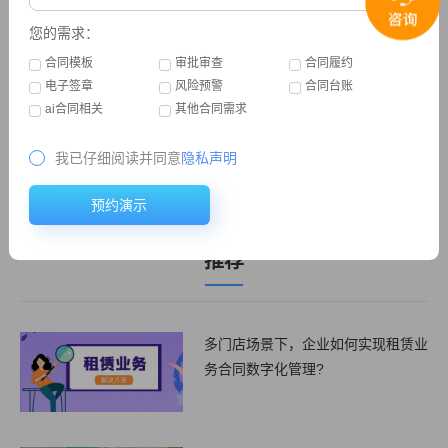
您的需求：
合同模板
审批审查
合同履约
门店租赁行业怎样管理合同
1
电子签章
风险预警
合同台账
ai合同相关
其他合同需求
医疗器械行业 | 合同管理解决方案重磅来袭!
2
我已仔细阅读并同意
隐私声明
法务如何防范合同管理中的风险
3
预约演示
合同收付款管理软件
4
推荐
多门店场景下，企业如何实现租赁业
务合同数字化管理?