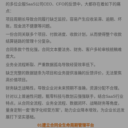
的多位企服SaaS公司CEO、CFO的反馈中，大都存在着如下的痛
点：
项目周期长导致合同履行缺乏监控，容易产生应收呆滞、逾期、坏
账，现金流不健康等问题。
一份合同关联多个项目、付款进度、收款计划，从而使得整个收款
结算链路的管理十分复杂。
合同条款个性化强，合同文本要法务、财务、客户多轮审核统稿难
度大。
业务全流程断裂、严重数据孤岛导致经营效率低下。
缺乏完整的数据链条为项目和业务提供准确的反馈评价，无法聚焦
高价值项目。
财务缺乏战略性，导致企业对未来预期不准确，资源分配不合理。
针对以上普遍性问题，甄零科技与数划云强强联手，结合SaaS行业
特点，从合同全流程、业务全流程、数据闭环、战略财务等角度，
量身定制一套“数字化经营方案”，助力企业降本增效，为企业长远发
展打下坚实基础。
01建立合同全生命周期管理平台