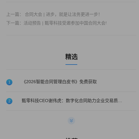
上一篇： 合同大会 | 进步，就是让法务更进一步！
下一篇：活动预告 | 甄零科技受邀参加中国合同大会!
精选
《2026智能合同管理白皮书》免费获取
1
甄零科技CEO谢伟虎：数字化合同助力企业交易质量提升！
2
甄零科技喜获2022年度医药大健康最佳CLM系统服务商!
3
甄零科技入选第一新声&天眼查2022年高成长品牌与最佳服务商榜单
4