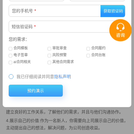
您的手机号
*
短信验证码
*
您的需求：
脑洞大开的问题
合同模板
审批审查
合同履约
职场新人如何快速升职为经理？
电子签章
风险预警
合同台账
ChatGPT：如果你是职场新人，想要快速升职为经理，那么你应该
ai合同相关
其他合同需求
从以下几个方面着手:
1.努力工作：作为一名新人，你需要尽力工作，为公司创造价值，为
我已仔细阅读并同意
隐私声明
客户提供优质的服务，并且为同事提供帮助。
2.提高专业技能:作为一名新人，你需要不断提高专业技能，掌握业
预约演示
务知识，学习新技能，以便在工作中发挥更大的作用。
3.建立良好的工作关系:作为一名新人，你需要和同事、客户、上司
建立良好的工作关系，了解他们的需求，并且与他们沟通协作。
4.展示自己的价值:作为一名新人，你需要向上司展示自己的价值，
主动提出自己的想法，解决问题，为公司创造收益。