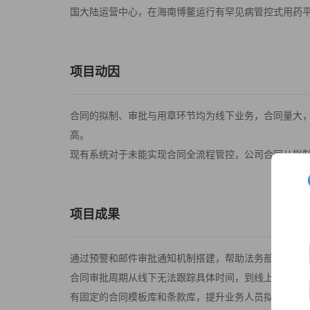
国大陆运营中心，在海南博鳌运行有罕见病管控式用药
项目动因
合同的拟制、审批与用章环节均为线下业务，合同量大
高。
现有系统对于未能实现合同全流程管控，公司合同从拟
项目成果
通过预警和邮件审批通知机制搭建，帮助法务部的同事
合同审批周期从线下无法跟踪具体时间，到线上控制为最
有固定的合同模板库和条款库，提升业务人员拟制合同效