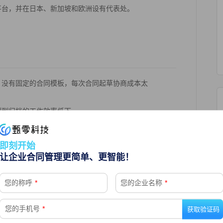
平台，并在日本、新加坡和欧洲设有代表处。
，没有固定的合同模板，每次合同起草协商成本太
制到归档的工作效率低下。
即刻开始
让企业合同管理更简单、更智能！
您的称呼
*
您的企业名称
*
及时发现合同风险。
多3天，显著提高合同拟制及审批效率。
您的手机号
*
率和法务审核效率， 降低文本篡改风险。