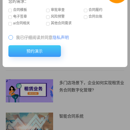
您的需求：
门店租赁行业怎样管理合同
1
合同模板
审批审查
合同履约
电子签章
风险预警
合同台账
医疗器械行业 | 合同管理解决方案重磅来袭!
2
ai合同相关
其他合同需求
我已仔细阅读并同意
隐私声明
法务如何防范合同管理中的风险
3
预约演示
合同收付款管理软件
4
推荐
多门店场景下，企业如何实现租赁业
务合同数字化管理?
智能合同系统