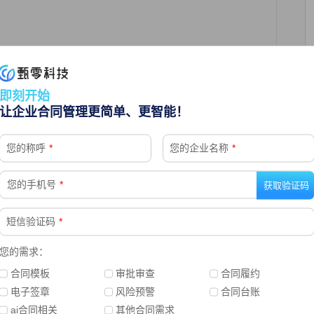
集成，合同审批、签署等关键节点自动触发下游业务流
即刻开始
让企业合同管理更简单、更智能！
技术确保企业关系图谱实时更新，消除数据孤岛现象，
您的称呼
*
您的企业名称
*
%。
您的手机号
*
级响应，结合生物识别技术保障审批安全性，使跨区
短信验证码
*
您的需求：
合同模板
审批审查
合同履约
差异识别准确率达98%，将人工校对工作量减少
电子签章
风险预警
合同台账
ai合同相关
其他合同需求