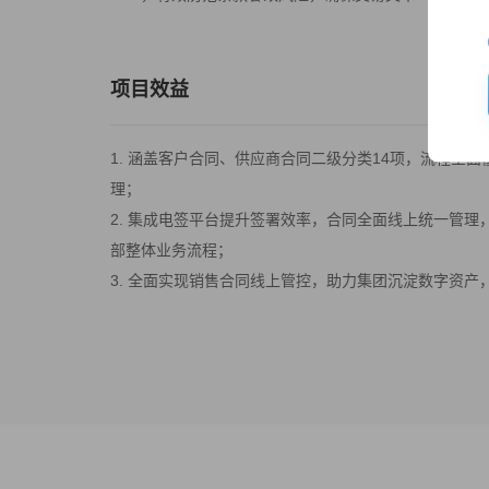
项目效益
1. 涵盖客户合同、供应商合同二级分类14项，流程全
理；
2. 集成电签平台提升签署效率，合同全面线上统一管
部整体业务流程；
3. 全面实现销售合同线上管控，助力集团沉淀数字资产