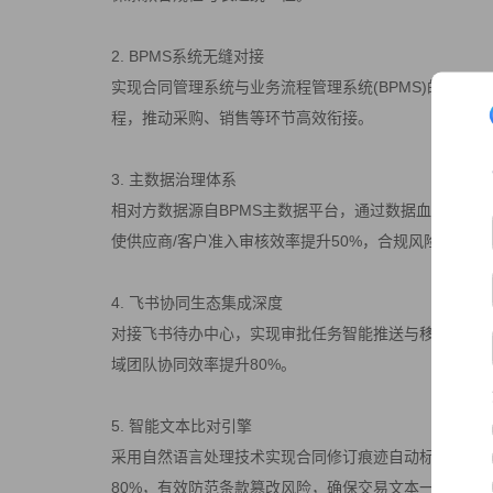
2. BPMS系统无缝对接
实现合同管理系统与业务流程管理系统(BPMS)的深度
程，推动采购、销售等环节高效衔接。
3. 主数据治理体系
相对方数据源自BPMS主数据平台，通过数据血缘追踪
使供应商/客户准入审核效率提升50%，合规风险降低75
4. 飞书协同生态集成深度
对接飞书待办中心，实现审批任务智能推送与移动端秒
域团队协同效率提升80%。
5. 智能文本比对引擎
采用自然语言处理技术实现合同修订痕迹自动标注，版本
80%，有效防范条款篡改风险，确保交易文本一致性。