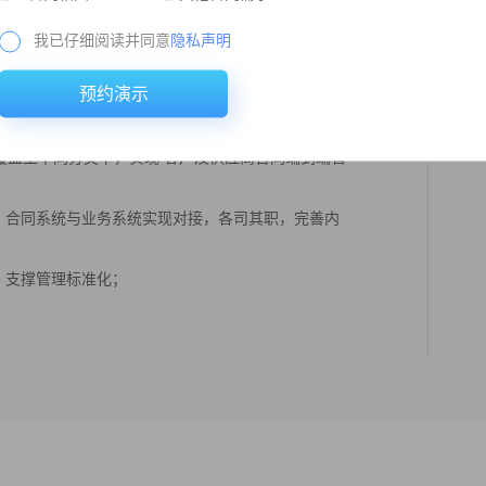
我已仔细阅读并同意
隐私声明
预约演示
面覆盖至不同分类下，实现 客户及供应商合同端到端管
理，合同系统与业务系统实现对接，各司其职，完善内
，支撑管理标准化；